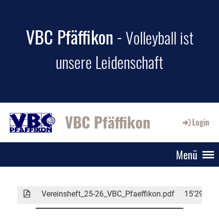
VBC Pfäffikon
-
Volleyball ist
unsere Leidenschaft
VBC Pfäffikon
Login
Menü
Vereinsheft_25-26_VBC_Pfaeffikon.pdf
15'290 K