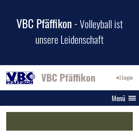
VBC Pfäffikon
-
Volleyball ist
unsere Leidenschaft
VBC Pfäffikon
Login
Menü