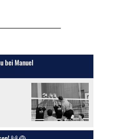
eu bei Manuel
son! 🙌 🏐