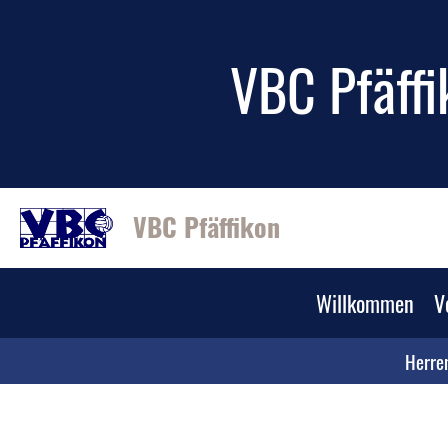
VBC Pfäffi
VBC Pfäffikon
Willkommen
V
Herre