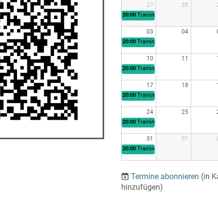
27
28
20:00
Training H2
03
04
20:00
Training H2
10
11
20:00
Training H2
17
18
20:00
Training H2
24
25
20:00
Training H2
31
01
20:00
Training H2
Termine abonnieren
(in K
hinzufügen)