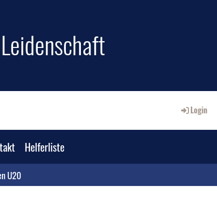
e Leidenschaft
Login
takt
Helferliste
en U20