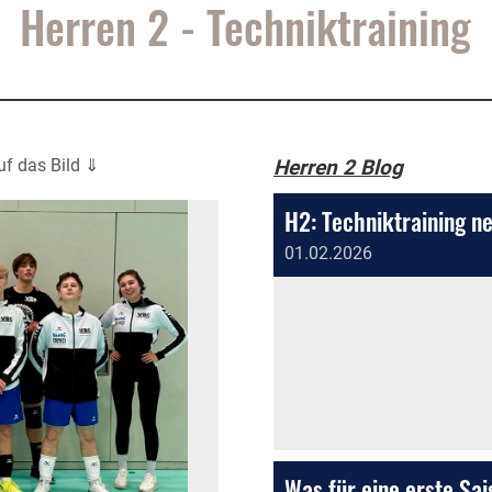
Herren 2 - Techniktraining
auf das Bild ⇓
Herren 2 Blog
H2: Techniktraining n
01.02.2026
Was für eine erste Sai