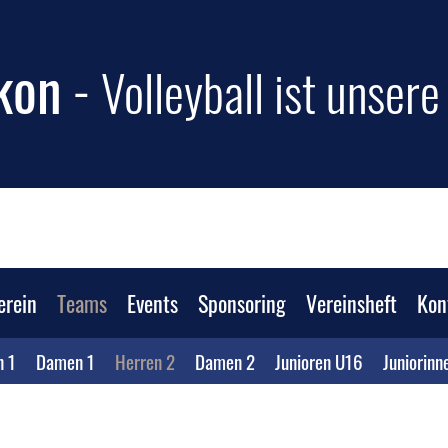
kon
-
Volleyball ist unser
erein
Teams
Events
Sponsoring
Vereinsheft
Kon
n 1
Damen 1
Herren 2
Damen 2
Junioren U16
Juniorinn