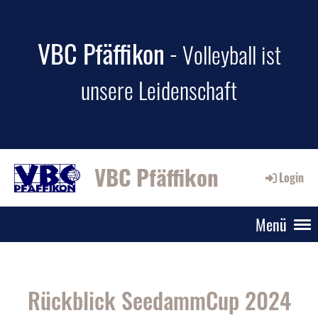
VBC Pfäffikon
-
Volleyball ist
unsere Leidenschaft
VBC Pfäffikon
Login
Menü
Rückblick SeedammCup 2024