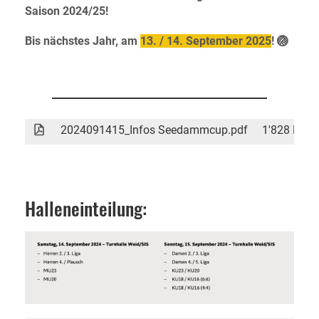
Saison 2024/25!
Bis nächstes Jahr, am
13. / 14. September 2025
! 🏐
2024091415_Infos Seedammcup.pdf
1'828 KB
Halleneinteilung: